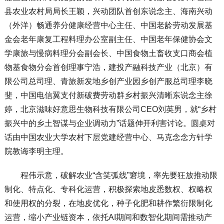
县农业农村局局长王颖，兴动团队首创东说念主、海南兴动
（外洋）畅通养分健康经营中心主任、中国老龄劳动发展基
金会老年康复工程料理办公室副主任、中国老年保健协会文
学康旅与慢病料理分会副会长、中国食物土畜收支口商会植
物基食物分会首创理事宁浩，建投产融科技产业（北京）有
限公司总司理、青旅新发地乡创产业园乡创产服总司理李晓
斐，中国电信翼支付新破费劳动群乡村振兴清晰东说念主徐
婷，北京滋味好意思生物科技有限公司CEO刘英男，就“乡村
振兴中的乡土智谋与企业调动力”话题伸开利害讨论。圆桌对
话由中国农业大学农村下层党建经营中心、马克念念方针学
院教诲李明主理。
程伟示意，破解农业“含笑弧线”窘境，率先要狂放推动限
制化、特点化、专科化运营，积极探索地皮悉数权、权略权
和使用权的分裂，在地皮优化，种子化肥和耕作繁衍限制化
运营，缩小产业链资本，依托AI期间和数智化期间需推动产