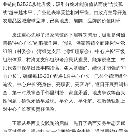
业链向B2B2C步地升级，汲引分娩才能价值从而使“含笑弧
线”越来越水平，产业链表率受益相对平衡。由政府主导开荒
农居品区域寰球品牌，已矣地皮、阛阓、品牌的价值闭环。
袁江重心先容了潘家湾镇的下层科罚陶冶，极度是何如
阐扬“中心户长”的瑕疵作用。他说，潘家湾镇全面建树“村党
组织（村委会）-湾组党支部（湾组理事会）-中心户长”三级
组织体系，村湾党支部组织老庶民从党员、能东说念主、村
民代表中保举出政事陶冶高、各人基础好、结伙才能强的“中
心户长”，确保每10-20户配备1名中心户长，已矣全镇湾组全
淹没。中心户长“亮身份、亮职责、亮容许”，逐日开展拜谒排
查，第一时辰掌合手邻里纠纷、家庭矛盾、地皮争议等苗头
性问题，确保矛盾早发现、早介入、早化解。在激勉轨制上
对中心户长落实责任保险。
王颖从岳西县实践陶冶启航，先容了岳西安身生态天赋
与区域需求，调动打造“一宅两院”民宿步地，通过周转闲置资