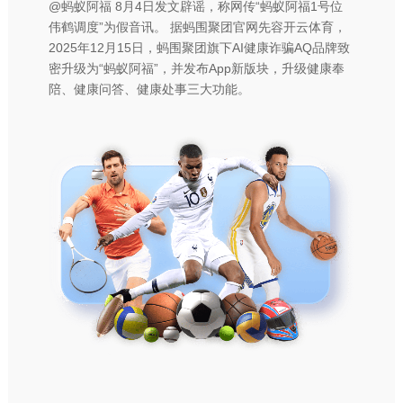
@蚂蚁阿福 8月4日发文辟谣，称网传“蚂蚁阿福1号位
伟鹤调度”为假音讯。 据蚂围聚团官网先容开云体育，
2025年12月15日，蚂围聚团旗下AI健康诈骗AQ品牌致
密升级为“蚂蚁阿福”，并发布App新版块，升级健康奉
陪、健康问答、健康处事三大功能。