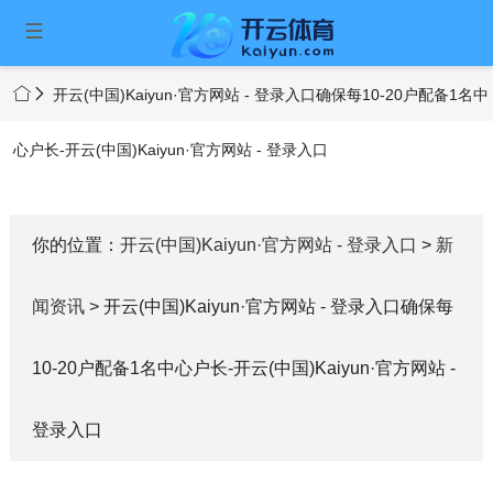
开云(中国)Kaiyun·官方网站 - 登录入口确保每10-20户配备1名中
心户长-开云(中国)Kaiyun·官方网站 - 登录入口
你的位置：
开云(中国)Kaiyun·官方网站 - 登录入口
>
新
闻资讯
> 开云(中国)Kaiyun·官方网站 - 登录入口确保每
10-20户配备1名中心户长-开云(中国)Kaiyun·官方网站 -
登录入口