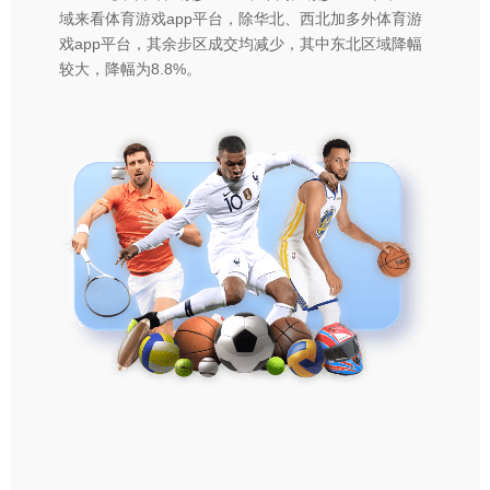
域来看体育游戏app平台，除华北、西北加多外体育游
戏app平台，其余步区成交均减少，其中东北区域降幅
较大，降幅为8.8%。