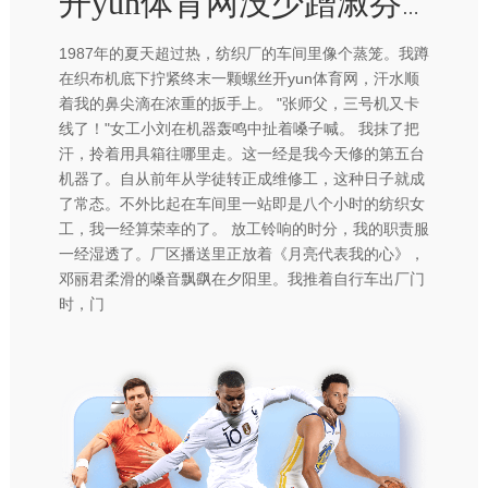
开yun体育网没少蹭淑芬姐作念的饭-开云(中国)Kaiyun·官方网站 - 登录入口
1987年的夏天超过热，纺织厂的车间里像个蒸笼。我蹲
在织布机底下拧紧终末一颗螺丝开yun体育网，汗水顺
着我的鼻尖滴在浓重的扳手上。 "张师父，三号机又卡
线了！"女工小刘在机器轰鸣中扯着嗓子喊。 我抹了把
汗，拎着用具箱往哪里走。这一经是我今天修的第五台
机器了。自从前年从学徒转正成维修工，这种日子就成
了常态。不外比起在车间里一站即是八个小时的纺织女
工，我一经算荣幸的了。 放工铃响的时分，我的职责服
一经湿透了。厂区播送里正放着《月亮代表我的心》，
邓丽君柔滑的嗓音飘飖在夕阳里。我推着自行车出厂门
时，门