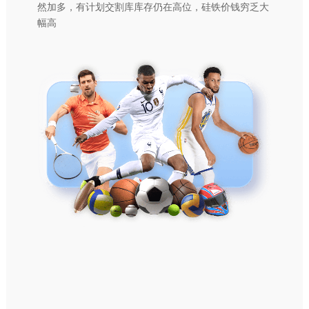
然加多，有计划交割库库存仍在高位，硅铁价钱穷乏大
幅高