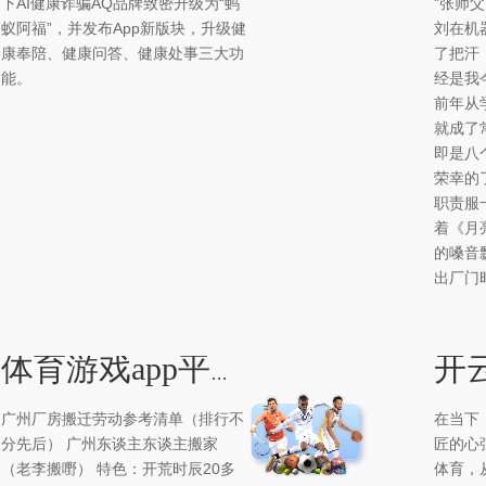
下AI健康诈骗AQ品牌致密升级为“蚂
"张师
蚁阿福”，并发布App新版块，升级健
刘在机
康奉陪、健康问答、健康处事三大功
了把汗
能。
经是我
前年从
就成了
即是八
荣幸的
职责服
着《月
的嗓音
出厂门
体育游戏app平台领有完善的客服和售后体系-开云(中国)Kaiyun·官方网站 - 登录入口
广州厂房搬迁劳动参考清单（排行不
在当下
分先后） 广州东谈主东谈主搬家
匠的心
（老李搬嘢） 特色：开荒时辰20多
体育，