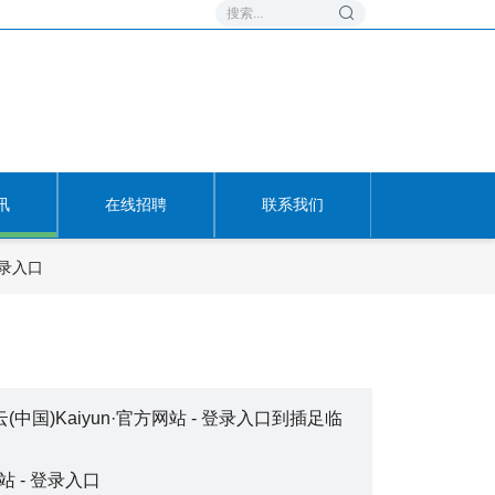
讯
在线招聘
联系我们
登录入口
云(中国)Kaiyun·官方网站 - 登录入口到插足临
 - 登录入口