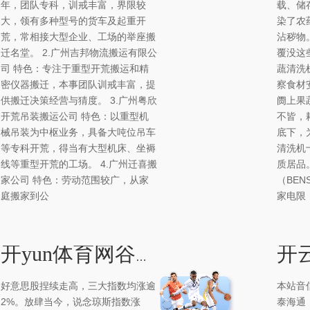
年，团队专科，训戒丰富，界限较
载、储
大，领有多种型号的货车及起重开
染了农
荒，常相接大型企业、工场的举座搬
沾秽物
迁名堂。 2.广州吉邦物流搬运有限公
覆没这
司 特色：专注于重型开荒搬运和精
蔬清洗
密仪器搬迁，本事团队训戒丰富，提
察食材
供搬迁决策经营与猜度。 3.广州粤欣
阓上果
开荒吊装搬运公司 特色：以重型机
不皆，
械吊装为中枢业务，具备大吨位吊车
底下，
等专科开荒，得当有大型机床、坐褥
清洗机
线等重型开荒的工场。 4.广州迁喜搬
质居品。
家公司 特色：劳动范围较广，从家
（BEN
庭搬家到公
家电限
开yun体育网谷歌-A股价上升1.38%-开云(中国)Kaiyun·官方网站 - 登录入口
好意思股捏续走高，三大指数均涨逾
本站音
2%。放肆当今，说念琼斯指数涨
泰海通（