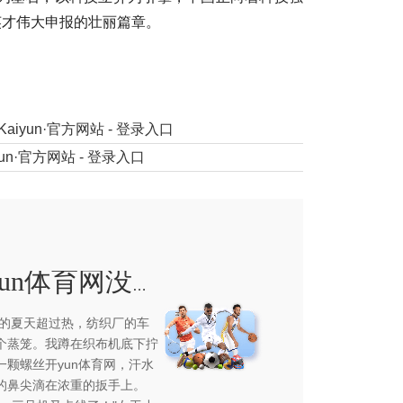
华英才伟大申报的壮丽篇章。
iyun·官方网站 - 登录入口
n·官方网站 - 登录入口
开yun体育网没少蹭淑芬姐作念的饭-开云(中国)Kaiyun·官方网站 - 登录入口
7年的夏天超过热，纺织厂的车
个蒸笼。我蹲在织布机底下拧
一颗螺丝开yun体育网，汗水
的鼻尖滴在浓重的扳手上。