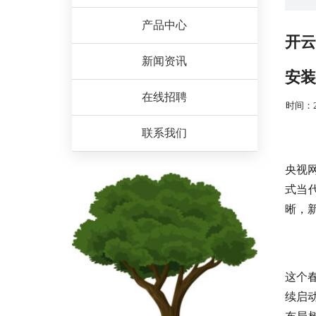
产品中心
开云
新闻资讯
安装
在线招聘
时间：20
联系我们
央视
式当
晰，
这个
续启