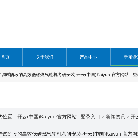
首页
关于我们
产品中心
新闻资
临了调试阶段的高效低碳燃气轮机考研安装-开云(中国)Kaiyun·官方网站 - 
的位置：
开云(中国)Kaiyun·官方网站 - 登录入口
>
新闻资讯
> 开
调试阶段的高效低碳燃气轮机考研安装-开云(中国)Kaiyun·官方网站