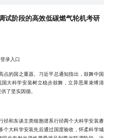
足临了调试阶段的高效低碳燃气轮机考研
- 登录入口
高点的国之重器。习近平总通知指出，鼓舞中国
我国大科学安装树立稳步鼓舞，立异恶果束缚清
提供了坚实因循。
行径和东谈主类细胞谱系行径两个大科学安装赓
多个大科学安装先后通过国度验收，怀柔科学城