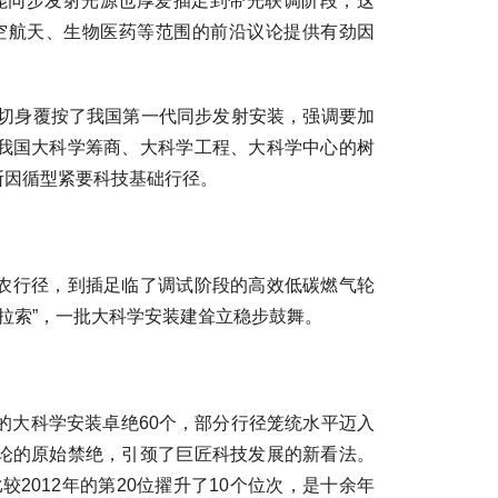
高能同步发射光源也厚爱插足到带光联调阶段，这
航空航天、生物医药等范围的前沿议论提供有劲因
就切身覆按了我国第一代同步发射安装，强调要加
我国大科学筹商、大科学工程、大科学中心的树
断因循型紧要科技基础行径。
农行径，到插足临了调试阶段的高效低碳燃气轮
“拉索”，一批大科学安装建耸立稳步鼓舞。
的大科学安装卓绝60个，部分行径笼统水平迈入
论的原始禁绝，引颈了巨匠科技发展的新看法。
较2012年的第20位擢升了10个位次，是十余年