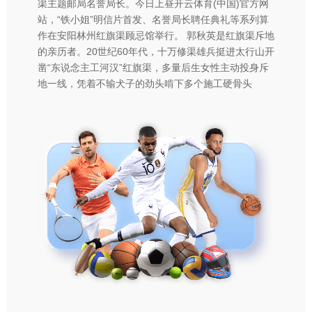
渠主题邮局名誉局长。今日上昼开云体育(中国)官方网
站，“铁小姐”明信片首发、名誉局长聘任典礼等系列算
作在安阳林州红旗渠顾忌馆举行。 郭秋英是红旗渠斥地
的亲历者。20世纪60年代，十万修渠雄兵挺进太行山开
凿“东说念主工河汉”红旗渠，多量后生女性主动投身斥
地一线，凭着不输犬子的劲头啃下多个施工硬骨头