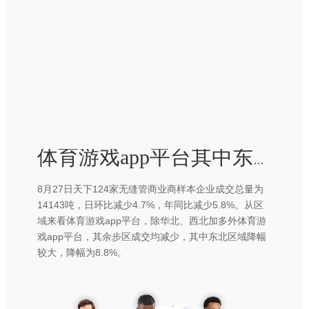
体育游戏app平台其中东北区域降幅较大-开云(中国)Kaiyun·官方网站 - 登录入口
8月27日天下124家无缝管商业商样本企业成交总量为
14143吨，日环比减少4.7%，年同比减少5.8%。从区
域来看体育游戏app平台，除华北、西北加多外体育游
戏app平台，其余步区成交均减少，其中东北区域降幅
较大，降幅为8.8%。