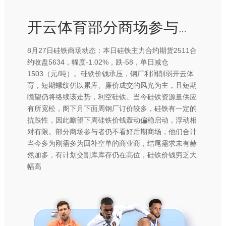
开云体育部分商场参与者仍不看好后期商场-开云(中国)Kaiyun·官方网站 - 登录入口
8月27日硅铁商场动态：本日硅铁主力合约期货2511合
约收盘5634，幅度-1.02%，跌-58，单日减仓
1503（元/吨）。硅铁价钱承压，钢厂利润削弱开云体
育，短期螺纹仍以累库、廉价成交的风光为主，且短期
瞻望仍将络续该走势，利空硅铁。当今硅铁资源量供应
有所宽松，阁下月下面周钢厂订价较多，硅铁有一定的
抗跌性，因此瞻望下周硅铁价钱轰动偏稳启动，浮动相
对有限。部分商场参与者仍不看好后期商场，他们合计
当今多为刚需多为回补空单的商业商，结尾需求未有赫
然加多，有计划交割库库存仍在高位，硅铁价钱穷乏大
幅高