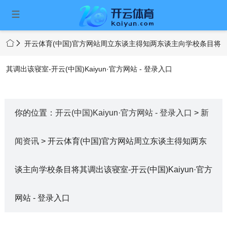
开云体育(中国)官方网站周立东谈主得知两东谈主向学校条目将
其调出该寝室-开云(中国)Kaiyun·官方网站 - 登录入口
你的位置：
开云(中国)Kaiyun·官方网站 - 登录入口
>
新
闻资讯
> 开云体育(中国)官方网站周立东谈主得知两东
谈主向学校条目将其调出该寝室-开云(中国)Kaiyun·官方
网站 - 登录入口