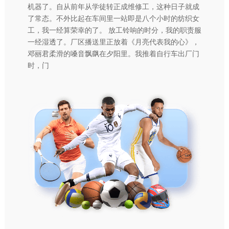
机器了。自从前年从学徒转正成维修工，这种日子就成
了常态。不外比起在车间里一站即是八个小时的纺织女
工，我一经算荣幸的了。 放工铃响的时分，我的职责服
一经湿透了。厂区播送里正放着《月亮代表我的心》，
邓丽君柔滑的嗓音飘飖在夕阳里。我推着自行车出厂门
时，门