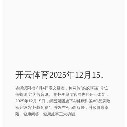
开云体育2025年12月15日-开云(中国)Kaiyun·官方网站 - 登录入口
@蚂蚁阿福 8月4日发文辟谣，称网传“蚂蚁阿福1号位
伟鹤调度”为假音讯。 据蚂围聚团官网先容开云体育，
2025年12月15日，蚂围聚团旗下AI健康诈骗AQ品牌致
密升级为“蚂蚁阿福”，并发布App新版块，升级健康奉
陪、健康问答、健康处事三大功能。