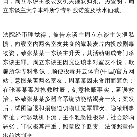
日，周立东谈主被公安机关握获归案。另查明，周
立东谈主大学本科所学专科践诺波及秋水仙碱。
法院经审理觉得，被告东谈主周立东谈主为泄私
愤，向寝室内两名室友共食的罐装麦片内投放剧毒
物资，致张某某一东谈主升天，其活动组成专门杀
东谈主罪。周立东谈主因宽泛琐事对室友不悦，欺
骗所学专科常识，顺便投毒开云体育(中国)官方网
站，意图杀害两名室友，周某某因未食用而避免；
在张某某毒发抢救时辰，刻意掩蔽事实，延误救
治，终致张某某多器官系统功能枯竭身一火；案发
后，试图隐退和捐躯迫切物证笼罩罪状、隐敝刑事
牵扯，行恶动机下流，主不雅恶性极深，社会影响
恶劣，罪状极其严重，照章应予贬责。法院照章作
出前述判决。